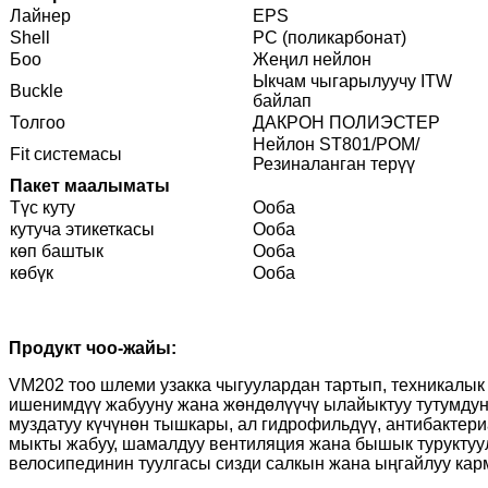
Лайнер
EPS
Shell
PC (поликарбонат)
Боо
Жеңил нейлон
Ыкчам чыгарылуучу ITW
Buckle
байлап
Толгоо
ДАКРОН ПОЛИЭСТЕР
Нейлон ST801/POM/
Fit системасы
Резиналанган терүү
Пакет маалыматы
Түс куту
Ооба
кутуча этикеткасы
Ооба
көп баштык
Ооба
көбүк
Ооба
Продукт чоо-жайы:
VM202 тоо шлеми узакка чыгуулардан тартып, техникалык
ишенимдүү жабууну жана жөндөлүүчү ылайыктуу тутумдун 
муздатуу күчүнөн тышкары, ал гидрофильдүү, антибактери
мыкты жабуу, шамалдуу вентиляция жана бышык туруктуулу
велосипединин туулгасы сизди салкын жана ыңгайлуу карм