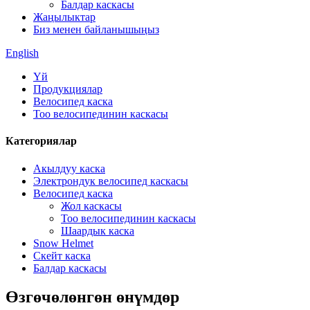
Балдар каскасы
Жаңылыктар
Биз менен байланышыңыз
English
Үй
Продукциялар
Велосипед каска
Тоо велосипединин каскасы
Категориялар
Акылдуу каска
Электрондук велосипед каскасы
Велосипед каска
Жол каскасы
Тоо велосипединин каскасы
Шаардык каска
Snow Helmet
Скейт каска
Балдар каскасы
Өзгөчөлөнгөн өнүмдөр