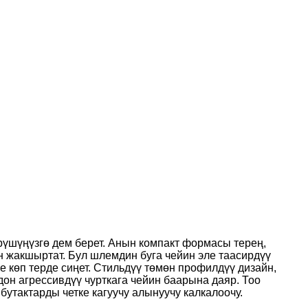
рүшүңүзгө дем берет. Анын компакт формасы терең,
 жакшыртат. Бул шлемдин буга чейин эле таасирдүү
 көп терде сиңет. Стильдүү төмөн профилдүү дизайн,
он агрессивдүү чурткага чейин баарына даяр. Тоо
утактарды четке кагуучу алынуучу калкалоочу.