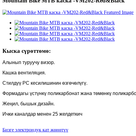
Mountain Bike MTB каска -VM202-Red&Black
Кыска сүрөттөмө:
Алынып туруучу визор.
Кашка вентиляция.
Стилдүү PC кесилишинин өзгөчөлүгү.
Формадагы үстүнкү поликарбонат жана төмөнкү поликарб
Жеңил, бышык дизайн.
Ички каналдар менен 25 желдеткич
Бизге электрондук кат жөнөтүү