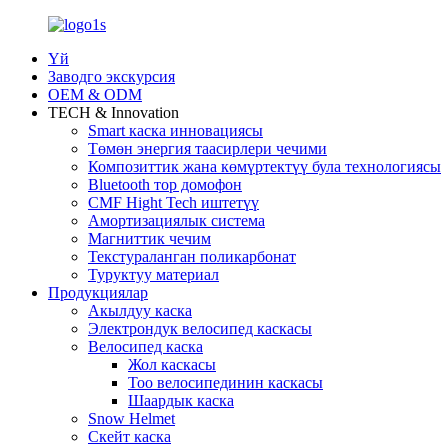
Үй
Заводго экскурсия
OEM & ODM
TECH & Innovation
Smart каска инновациясы
Төмөн энергия таасирлери чечими
Композиттик жана көмүртектүү була технологиясы
Bluetooth тор домофон
CMF Hight Tech иштетүү
Амортизациялык система
Магниттик чечим
Текстураланган поликарбонат
Туруктуу материал
Продукциялар
Акылдуу каска
Электрондук велосипед каскасы
Велосипед каска
Жол каскасы
Тоо велосипединин каскасы
Шаардык каска
Snow Helmet
Скейт каска