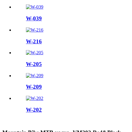
W-039
W-216
W-205
W-209
W-202