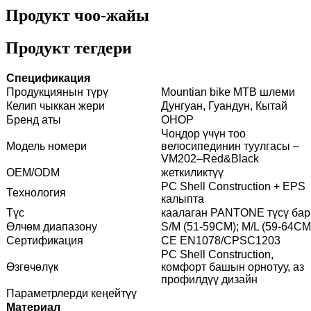
Продукт чоо-жайы
Продукт тегдери
Спецификация
Продукциянын түрү
Mountian bike MTB шлеми
Келип чыккан жери
Дунгуан, Гуандун, Кытай
Бренд аты
ОНОР
Чоңдор үчүн тоо
Модель номери
велосипединин туулгасы –
VM202–Red&Black
OEM/ODM
жеткиликтүү
PC Shell Construction + EPS
Технология
калыпта
Түс
каалаган PANTONE түсү бар
Өлчөм диапазону
S/M (51-59CM); M/L (59-64CM
Сертификация
CE EN1078/CPSC1203
PC Shell Construction,
Өзгөчөлүк
комфорт башын орнотуу, аз
профилдүү дизайн
Параметрлерди кеңейтүү
Материал