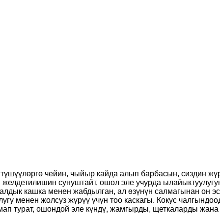
 түшүүлөргө чейин, чыйыр кайда алып барбасын, сиздин жү
желдетилишин сунуштайт, ошол эле учурда ылайыктуулугун
алдык кашка менен жабдылган, ал өзүнүн салмагынан он эсе
гу менен жолсуз жүрүү үчүн тоо каскагы. Кокус чалгындоод
ап турат, ошондой эле күндү, жамгырды, щеткаларды жана б