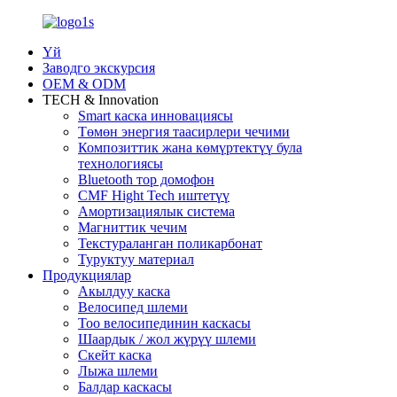
Үй
Заводго экскурсия
OEM & ODM
TECH & Innovation
Smart каска инновациясы
Төмөн энергия таасирлери чечими
Композиттик жана көмүртектүү була
технологиясы
Bluetooth тор домофон
CMF Hight Tech иштетүү
Амортизациялык система
Магниттик чечим
Текстураланган поликарбонат
Туруктуу материал
Продукциялар
Акылдуу каска
Велосипед шлеми
Тоо велосипединин каскасы
Шаардык / жол жүрүү шлеми
Скейт каска
Лыжа шлеми
Балдар каскасы