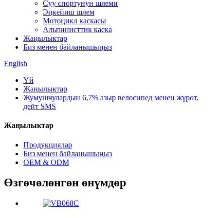
Суу спортунун шлеми
Эңкейиш шлем
Мотоцикл каскасы
Альпинисттик каска
Жаңылыктар
Биз менен байланышыңыз
English
Үй
Жаңылыктар
Жумушчулардын 6,7% азыр велосипед менен жүрөт,
дейт SMS
Жаңылыктар
Продукциялар
Биз менен байланышыңыз
OEM & ODM
Өзгөчөлөнгөн өнүмдөр