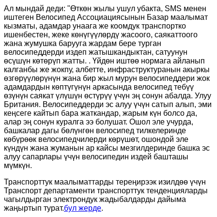
Ал мындай деди: "Өткөн жылы ушул убакта, SMS менен
иштеген Велосипед Ассоциациясынын Базар маалымат
кызматы, адамдар унаага же коомдук транспортко
ишенбестен, жеке көнүгүүлөрдү жасоого, саякаттоого
жана жумушка барууга жардам бере турган
велосипеддерди издеп жатышкандыктан, сатуунун
өсүшүн көтөрүп жатты. . Үйдөн иштөө нормага айланып
калганбы же жокпу, албетте, инфраструктуранын акыркы
өзгөрүүлөрүнүн жана бир жыл мурун велосипеддери жок
адамдардын көптүгүнүн аркасында велосипед тебүү
өзүнүн саякат үлүшүн өстүрүү үчүн эң сонун абалда. Улуу
Британия. Велосипеддерди эс алуу үчүн сатып алып, эми
кеңсеге кайтып бара жаткандар, жарым күн болсо да,
алар эң сонун куралга ээ болушат. Ошол эле учурда,
башкалар дагы бөлүнгөн велосипед тилкелеринде
көбүрөөк велосипедчилерди көрүшөт, ошондой эле
күндүн жана жуманын ар кайсы мезгилдеринде башка эс
алуу сапарлары үчүн велосипедин издей башташы
мүмкүн.
Транспорттук маалыматтарды тереңирээк изилдөө үчүн
Транспорт департаменти транспорттук тенденцияларды
чагылдырган электрондук жадыбалдарды дайыма
жаңыртып турат.
бул жерде
.