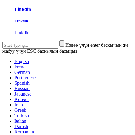
Linkdin
Linkdin
Linkdin
Издөө үчүн enter баскычын же
жабуу үчүн ESC баскычын басыңыз
English
French
German
Portuguese
Spanish
Russian
Japanese
Korean
Irish
Greek
Turkish
Italian
Danish
Romanian