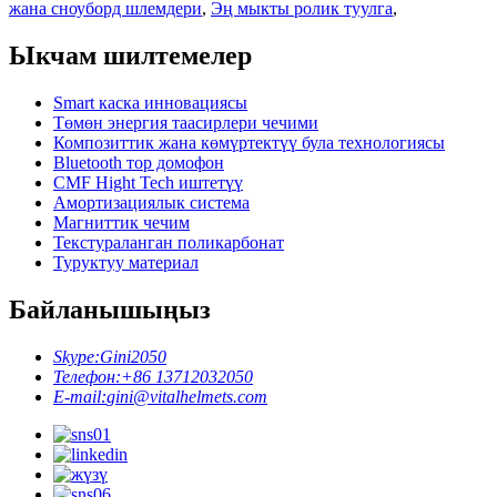
жана сноуборд шлемдери
,
Эң мыкты ролик туулга
,
Ыкчам шилтемелер
Smart каска инновациясы
Төмөн энергия таасирлери чечими
Композиттик жана көмүртектүү була технологиясы
Bluetooth тор домофон
CMF Hight Tech иштетүү
Амортизациялык система
Магниттик чечим
Текстураланган поликарбонат
Туруктуу материал
Байланышыңыз
Skype:
Gini2050
Телефон:
+86 13712032050
E-mail:
gini@vitalhelmets.com