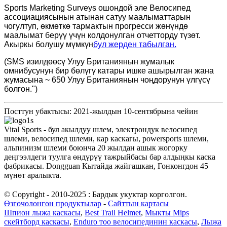
Sports Marketing Surveys ошондой эле Велосипед
ассоциациясынын атынан сатуу маалыматтарын
чогултуп, өкмөткө тармактын прогресси жөнүндө
маалымат берүү үчүн колдонулган отчетторду түзөт.
Акыркы болушу мүмкүн
бул жерден табылган.
(SMS изилдөөсү Улуу Британиянын жумалык
омнибусунун бир бөлүгү катары ишке ашырылган жана
жумасына ~ 650 Улуу Британиянын чоңдорунун үлгүсү
болгон.")
Посттун убактысы: 2021-жылдын 10-сентябрына чейин
Vital Sports - бул акылдуу шлем, электрондук велосипед
шлеми, велосипед шлеми, кар каскагы, powersports шлеми,
альпинизм шлеми боюнча 20 жылдан ашык жогорку
деңгээлдеги туулга өндүрүү тажрыйбасы бар алдыңкы каска
фабрикасы. Dongguan Кытайда жайгашкан, Гонконгдон 45
мүнөт аралыкта.
© Copyright - 2010-2025 : Бардык укуктар корголгон.
Өзгөчөлөнгөн продуктылар
-
Сайттын картасы
Шпион лыжа каскасы
,
Best Trail Helmet
,
Мыкты Mips
скейтборд каскасы
,
Enduro тоо велосипединин каскасы
,
Лыжа