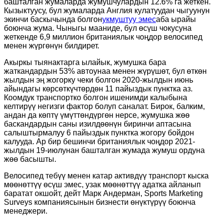
башталган жумаларда жумушчулардын 12.6% га жеткен.
Кызыктуусу, бул жумаларда Англия кулатуудан чыгуунун
экинчи баскычында болгон
укмуштуу эмес
аба ырайы
боюнча жума. Чыныгы мааниде, бул өсүш чокусуна
жеткенде 6,9 миллион британиялык чоңдор велосипед
менен жүргөнүн билдирет.
Акыркы тыянактарга ылайык, жумушка бара
жаткандардын 53% автоунаа менен жүрүшөт, бул өткөн
жылдын эң жогорку чеки болгон 2020-жылдын июнь
айындагы көрсөткүчтөрдөн 11 пайыздык пунктка аз.
Коомдук транспортко болгон ишенимди калыбына
келтирүү негизги фактор болуп саналат. Бирок, балким,
андан да көптү үмүттөндүргөн нерсе, жумушка жөө
баскандардын саны изилдөөнүн биринчи аптасына
салыштырмалуу 6 пайыздык пунктка жогору бойдон
калууда. Ар бир бешинчи британиялык чоңдор 2021-
жылдын 19-июлунан башталган жумада жумуш ордуна
жөө басышты.
Велосипед тебүү менен катар активдүү транспорт кыска
мөөнөттүү өсүш эмес, узак мөөнөттүү адатка айланып
баратат окшойт, дейт Марк Андерман, Sports Marketing
Surveys компаниясынын бизнести өнүктүрүү боюнча
менеджери.