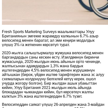
Fresh Sports Marketing Surveys маалыматтары Улуу
Британиянын эмгекке жарамдуу калкынын 6.7% азыр
велосипед менен баратат, ал эми кеңири модалдык
үлүшү 3% га жеткенин көрсөтүп турат.
2020-жылга салыштырмалуу жумушка велосипед менен
баргандардын саны кескин өстү. Изилдөөнүн биринчи
жумасында, 2020-жылдын июнь айынын орто ченинде,
жалпысынан адамдардын 1,3% жана бардык
иштегендердин 4,5% велосипед менен жүрүшкөнүн
айтышкан (бирок, үйдөн иштөө тарифтерин жана эс алуу
схемаларын колдонууну белгилей кетүү керек. ошол
учурда жогору болгон). Бир жылдан ашык убакыттан
кийин, Улуу Британия 2021-жылдын июль айында
блокададан чыккандан кийин, бул көрсөткүч жалпы
калктын 3% жана иштегендердин 6.7% түзөт.
Велосипеддин саякат үлүшү 26-апрелден жана 3-майдан