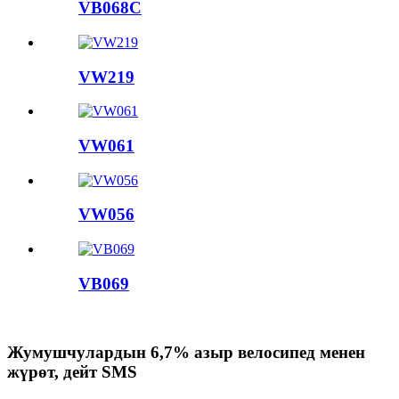
VB068C
VW219
VW061
VW056
VB069
Жумушчулардын 6,7% азыр велосипед менен
жүрөт, дейт SMS